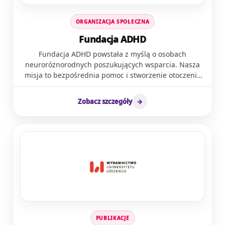
choroba Parkinsona i Alzheimera, dostępne wsparcie
jest ważniejsze niż kiedykolwiek. Nasza przyjazna dla
ORGANIZACJA SPOŁECZNA
użytkownika platforma VR usuwa bariery dostępu dla
użytkowników i terapeutów, oferując
Fundacja ADHD
spersonalizowaną terapię opartą na danych w
Fundacja ADHD powstała z myślą o osobach
dowolnym miejscu i czasie. Uznani przez liderów
neuroróżnorodnych poszukujących wsparcia. Nasza
branży, takich jak Meta, nie tylko ulepszamy terapię,
misja to bezpośrednia pomoc i stworzenie otoczenia
ale jesteśmy pionierami rozwiązań w zakresie rozwoju
bardziej przyjaznego osobom neuroróżnorodnym w
i neuroodmienności. Dołącz do nas i zmieniaj
całym kraju. Krok po kroku realizujemy działania
podejście świata do edukacji, zdrowia psychicznego i
Zobacz szczegóły
→
mające na celu poprawę jakości życia naszych
neuroróżnorodności.
podopiecznych, zarówno poprzez bezpośrednią
interwencję, jak i poprzez inicjatywy społeczno-
edukacyjne. Działamy w sektorach zdrowia, edukacji,
pracy i polityki społecznej, nawiązując kontakty z
urzędami, samorządami, a także instytucjami
zajmującymi się edukacją specjalistów. Byliśmy
jednym z inicjatorów powstania Zespołu
Parlamentarnego ds ADHD. Dążymy do wprowadzenia
jednolitych standardów diagnozy i leczenia ADHD u
osób dorosłych. Działamy na rzecz zwiększenia
PUBLIKACJE
dostępności leków na ADHD.Osoby, które się do nas