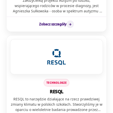
Założycielką projektu Autyzm po ludzku,
wspierającego rodziców w procesie diagnozy, jest
Agnieszka Sułkowska - osoba w spektrum autyzmu i
matka trójki dzieci ze spektrum, autorka publikacji
„Informator dla rodziców po diagnozie spektrum
Zobacz szczegóły
→
autyzmu u dziecka” oraz „Listy do R.”
Psychoedukatorka, aktywistka na rzecz pomocy
rodzicom dzieci ze spektrum, z wykształcenia
architektka, z zamiłowania żeglarka. Wsparcie
rodziców jest głównym celem i centrum działań tej
inicjatywy. Wszystkie podejmowane aktywności służą
jednemu celowi: poprawie sytuacji rodziców i osób w
spektrum autyzmu.Flagowym projektem Autyzmu po
ludzku jest pakiet dla rodziców po diagnozie, który
składa się z: Informatora (poradnik dla rodziców),
Listów do R. (listy wsparcia do rodziców), słowa do
TECHNOLOGIE
specjalistów oraz publikacji TAK dla AAC (jeszcze w
opracowaniu). Oprócz tego działania skupiają się
RESQL
wokół bloga z przemyśleniami i recenzjami książek,
RESQL to narzędzie działające na rzecz prawdziwej
newslettera, mediów społecznościowych. We
zmiany klimatu w polskich szkołach. Stworzyliśmy je w
współpracy z UW prowadzone są badania naukowe
oparciu o wieloletnie badania prowadzone przez
nad procesem diagnostycznym i sytuacją rodziców w