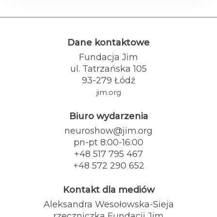
do odwiedzenia naszego stoiska. Chętnie podzielimy
się doświadczeniem, opowiemy o naszych
rozwiązaniach i pokażemy, jak skutecznie wspierać
rozwój komunikacji oraz edukację osób w spektrum
Dane kontaktowe
autyzmu.
Fundacja Jim
ul. Tatrzańska 105
93-279 Łódź
jim.org
Biuro wydarzenia
neuroshow@jim.org
pn-pt 8:00-16:00
+48 517 795 467
+48 572 290 652
Kontakt dla mediów
Aleksandra Wesołowska-Sieja
rzeczniczka Fundacji Jim