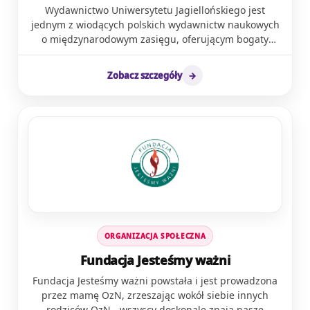
Wydawnictwo Uniwersytetu Jagiellońskiego jest
jednym z wiodących polskich wydawnictw naukowych
o międzynarodowym zasięgu, oferującym bogaty
wybór publikacji z zakresu psychologii, psychoterapii i
psychiatrii. Jesteśmy dumni, że nasze książki są
Zobacz szczegóły
→
wsparciem dla wszystkich zainteresowanych
zdrowiem psychicznym. W serii Spektrum
publikujemy prace autorek i autorów, posiadających
wyjątkową wiedzę i doświadczenie w dziedzinie
neuroróżnorodności – w tym osób w spektrum
autyzmu, ich rodziców oraz doświadczonych
terapeutów. Książki te stanowią nieocenione źródło
informacji oraz praktycznych porad, które mogą być
pomocne zarówno w życiu osobistym, jak i
zawodowym. Nasze publikacje są skierowane do
wszystkich chcących lepiej zrozumieć autyzm i
ORGANIZACJA SPOŁECZNA
neuroróżnorodność – niezależnie od tego, czy są
specjalistami w dziedzinie zdrowia psychicznego,
Fundacja Jesteśmy ważni
rodzicami, nauczycielami, czy po prostu osobami
Fundacja Jesteśmy ważni powstała i jest prowadzona
pragnącymi poszerzyć swoją wiedzę. Dzięki
przez mamę OzN, zrzeszając wokół siebie innych
doświadczeniu naszych autorów oferujemy Państwu
rodziców OzN - wszyscy doskonale znają nasze