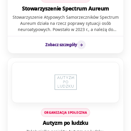
Stowarzyszenie Spectrum Aureum
Stowarzyszenie Atypowych Samorzeczników Spectrum
Aureum działa na rzecz poprawy sytuacji osób
neuroatypowych. Powstało w 2023 r., a należą do
niego dorośli samorzecznicy w spektrum autyzmu i
ADHD. W naszych działaniach kładziemy nacisk na
Zobacz szczegóły
→
uwzględnienie różnorodnych perspektyw osób
neuroatypowych. Zależy nam na budowaniu poczucia
sprawczości i pewności siebie u samorzeczników w
spektrum autyzmu i z ADHD. Istotne jest dla nas
tworzenie bezpiecznej przestrzeni do wymiany
doświadczeń i zdobywania wiedzy. Organizujemy
wydarzenia łączące neuroróżnorodność z kulturą.
Działamy zarówno online, jak i stacjonarnie.
Współpracujemy z wieloma organizacjami i
podmiotami działającymi na rzecz
neuroróżnorodności. Spotykamy się ze specjalistami,
ORGANIZACJA SPOŁECZNA
studentami, rodzicami i osobami neuroatypowymi.
Łączymy aktualną wiedzę z naszymi doświadczeniami.
Autyzm po ludzku