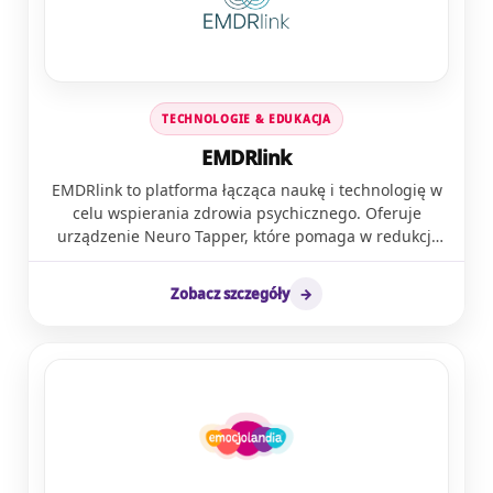
TECHNOLOGIE & EDUKACJA
EMDRlink
EMDRlink to platforma łącząca naukę i technologię w
celu wspierania zdrowia psychicznego. Oferuje
urządzenie Neuro Tapper, które pomaga w redukcji
stresu, poprawie snu oraz zwiększeniu koncentracji,
bazując na metodzie EMDR. Platforma udostępnia
Zobacz szczegóły
→
również bazę terapeutów, szkolenia oraz program
EMDRlink Online, umożliwiający dostęp do terapii i
edukacji z zakresu psychologii.