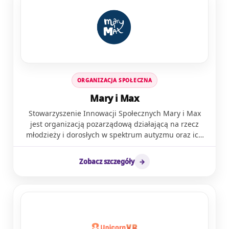
Wydawnictwie Harmonia we współpracy z
również budowanie systemowych rozwiązań wsparcia
Uniwersytetem Gdańskim wydano książkę napisaną
dla dorosłych osób neuroatypowych. W odpowiedzi na
przez pracowników i współpracowników firmy
ogromne potrzeby społeczne nieustannie rozwijamy
dotycząca wdrażania alternatywnych i
obszary naszego działania. Prowadzimy własne
wspomagających sposobów porozumiewania się.
placówki diagnostyczne oraz edukacyjne zarówno w
Łodzi, jak i Warszawie.
ORGANIZACJA SPOŁECZNA
Mary i Max
Stowarzyszenie Innowacji Społecznych Mary i Max
jest organizacją pozarządową działającą na rzecz
młodzieży i dorosłych w spektrum autyzmu oraz ich
rodzin. Wspieramy osoby w spektrum autyzmu w
nawiązywaniu bliskich relacji, budujemy ich poczucie
Zobacz szczegóły
→
wartości i sprawczości. Działamy już od 2012 roku na
pograniczu nauki i praktyki. Organizujemy między
innymi Wolontariat Koleżeński “Mary i Max”, warsztaty
umiejętności społecznych PEERS, grupy wsparcia dla
rodziców osób w spektrum autyzmu oraz grupy
samopomocowe i klub spotkań dla osób w spektrum.