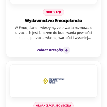
PUBLIKACJE
Wydawnictwo Emocjolandia
W Emocjolandii wierzymy, że otwarta rozmowa o
uczuciach jest kluczem do budowania pewności
siebie, poczucia własnej wartości i wysokiej
samooceny, które są kluczowe przez całe nasze życie.
Chcemy, aby dzieci, młodzież i dorośli odkrywali
Zobacz szczegóły
→
piękno swoich uczuć i dzielili się nimi bez obaw i
wstydu. Emocjolandia tworzy narzędzia edukacyjnie
wspierające rozwój emocjonalny dzieci, młodzieży i
dorosłych. Naszą misją jest dostarczanie rozwiązań
pomagających budować świadomość emocjonalną i
wspierać zdrowie psychiczne. Nasza oferta obejmuje:
gry i materiały edukacyjne, pomoce dydaktyczne,
książki i zeszyty ćwiczeń, pakiety dla placówek
edukacyjnych i terapeutycznych.
ORGANIZACJA SPOŁECZNA