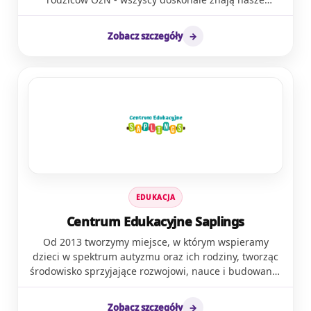
rzetelną i aktualną wiedzę, która pomoże w lepszym
środowisko, problemy i zmagają się niemal z tym
rozumieniu i wspieraniu osób z ASD. Zapraszamy do
samym. Każdego dnia uczymy rodziców OzN, że są
zapoznania się z naszą ofertą i odkrycia, jak nauka i
Zobacz szczegóły
→
WAŻNI. Najpierw człowiek - dopiero później opiekun,
troska o zdrowie psychiczne mogą się wzajemnie
rodzic. Wspieramy w procesie żałoby po diagnozie
przenikać i uzupełniać.
dziecka. Prowadzimy bezpłatne grupy wsparcia on-
line. Przekazujemy wiedzę i narzędzia w Akademii
Rodzica. Organizujemy terapeutyczne wyjazdy
wytchnieniowe. Przewodzimy kampanii społecznej
Ważni i widoczni. Zapewniamy indywidualne wsparcie
podopieczny. Edukujemy społeczeństwo o roli
rodziców OzN. Pomagamy uzyskać opiekę
wytchnieniową lub Asystenta OzN. Udostępniamy
wiedzę ekspertów, z którymi współpracujemy.
EDUKACJA
Aktywizujemy rodziców do rozwoju. Publikujemy
wartościowe treści edukacyjne i motywacyjne.
Centrum Edukacyjne Saplings
Docieramy z przekazem do tysięcy rodzin. Uczymy
Od 2013 tworzymy miejsce, w którym wspieramy
skutecznego samowspierania . Tworzymy wspierającą
dzieci w spektrum autyzmu oraz ich rodziny, tworząc
społeczność. Wydajemy Magazyn Jesteśmy Ważni dla
środowisko sprzyjające rozwojowi, nauce i budowaniu
rodziców OzN. Sprawiamy, że rodzinom OzN – żyje się
skutecznej komunikacji. Naszą misją jest pomaganie
lepiej. Bardziej świadomie. Spokojniej. Łatwiej.
każdemu dziecku w osiąganiu jego pełnego
Edukujemy o wsparciu, możliwościach, wskazujemy
Zobacz szczegóły
→