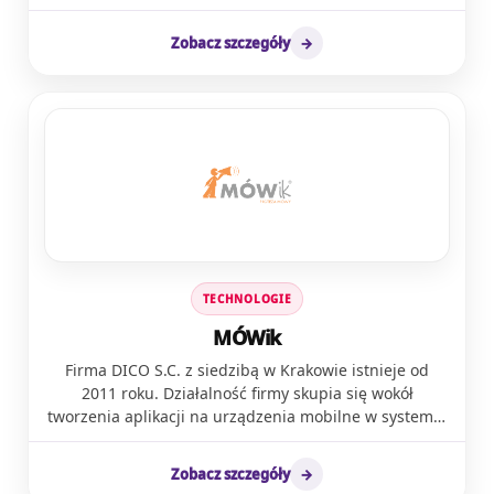
naukowców z Uniwersytetu SWPS we współpracy z
spektrum, a także spotkania ze studentami. Na
psychologami, nauczycielami, uczniami oraz
stoisku Autyzm po ludzku będą także dostępne prace
Zobacz szczegóły
→
rodzicami. Nasz system działa już w ponad 600
p. Anny Duczmal, właścicielki Antystresowe
szkołach w całej Polsce! Sercem RESQL jest aplikacja
szydełkowe -
mobilna, dzięki której uczniowie mogą anonimowo
https://www.instagram.com/antystresowe_szydelkowe
zgłaszać interwentom niepokojące sytuacje – zarówno
te, których sami doświadczają, jak i te, których są
świadkami. Zgłoszenia trafiają do panelu dla
interwentów i dyrektora szkoły, umożliwiając szybką i
skoordynowaną reakcję. RESQL to znacznie więcej niż
aplikacja – to kompleksowy ekosystem wsparcia, który
obejmuje szkolenia dla całej społeczności szkolnej,
wsparcie interwencyjne, prawne i psychologiczne, a
TECHNOLOGIE
także stale rosnący pakiet materiałów edukacyjnych:
scenariusze lekcji, karty pracy, spotkania w ramach
MÓWik
Klubu Interwenta i inne zasoby dla uczniów oraz
Firma DICO S.C. z siedzibą w Krakowie istnieje od
nauczycieli. Nieustannie rozwijamy nasz system, a
2011 roku. Działalność firmy skupia się wokół
jego skuteczność potwierdzają badania, których
tworzenia aplikacji na urządzenia mobilne w systemie
wyniki publikujemy w corocznych raportach.
Android. Aplikacje te przeznaczone są dla osób
Prowadzimy również szkolenia z zakresu prewencji
mających poważne problemy w porozumiewaniu się
bullyingu i budowania dobrego klimatu w klasach, a
Zobacz szczegóły
→
za pomocą mowy. DICO jest autorem pierwszej