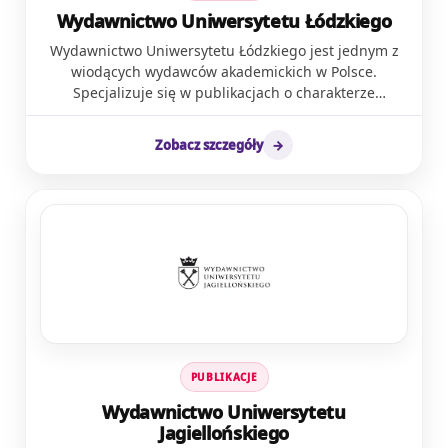
zgłaszają potrzebują często kompleksowej
Wydawnictwo Uniwersytetu Łódzkiego
pomocy.Realizujemy różnorodne działania, takie jak
Wydawnictwo Uniwersytetu Łódzkiego jest jednym z
dofinansowanie do diagnozy w fundacji dla osób w
wiodących wydawców akademickich w Polsce.
trudnej sytuacji materialnej, udzielanie porad i
Specjalizuje się w publikacjach o charakterze
informacji, organizowanie spotkań stacjonarnych oraz
dydaktycznym, naukowym i popularnonaukowym,
dyżurów online. Staramy się, aby każda osoba, która
współpracując z szerokim gronem ekspertów z kraju i
się zgłasza otrzymała pomoc u nas albo w innych
Zobacz szczegóły
→
z zagranicy. Wydawnictwo UŁ promuje nowatorskie
miejscach. Informujemy o bezpłatnych formach
idee, które inspirują do zmiany sposobu myślenia o
wsparcia psychiatrycznego, psychologicznego,
otaczającym nas świecie. W swojej działalności kieruje
materialnego, zawodowego i socjalnego.
się wartościami „prawdy i wolności”, zgodnie z misją
Uniwersytetu Łódzkiego.
PUBLIKACJE
Wydawnictwo Uniwersytetu
Jagiellońskiego