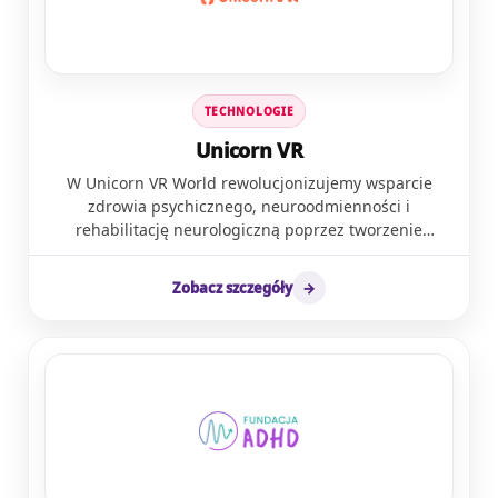
Wolontariat Koleżeński “Mary i Max” wspiera osoby w
spektrum autyzmu w nawiązywaniu relacji
koleżeńskich. Osoby w spektrum autyzmu spotykają
się w nim z rówieśnikami o podobnych
zainteresowaniach. Dzięki Wolontariatowi
TECHNOLOGIE
Koleżeńskiemu osoby w spektrum mogą doświadczyć
pozytywnych relacji z rówieśnikiem, wyjść z domu i
Unicorn VR
miło spędzić czas. Warsztaty umiejętności
W Unicorn VR World rewolucjonizujemy wsparcie
społecznych PEERS to program, podczas którego
zdrowia psychicznego, neuroodmienności i
osoby ze spektrum autyzmu uczą się jak nawiązywać i
rehabilitację neurologiczną poprzez tworzenie
utrzymywać relacje koleżeńskie i romantyczne. Grupy
wciągających aplikacji wirtualnej rzeczywistości.
wsparcia dla rodziców osób w spektrum, grupy
Wyobraź sobie zajęcia, które są nie tylko skuteczne,
samopomocowe oraz klub spotkań tworzą sieci
Zobacz szczegóły
→
ale także angażujące i wciągające, poprzez zamianę
wsparcia oraz łączą środowisko osób
niezbędnych ćwiczeń neurorozwojowych w ciekawe
neuroatypowych.
doświadczenia VR. Doświadczenia ponad 220
Terapeutów VR w Polsce, nasze badania R&D oraz
ponad 50 lat badań nad VR na świecie potwierdzają,
że wirtualna rzeczywistość może przekształcić sposób,
w jaki pomagamy naszym podopiecznym. Wraz ze
wzrostem ilości wyzwań neuroróżnorodności, takich
jak autyzm, ADHD, rekonwalescencja po udarze,