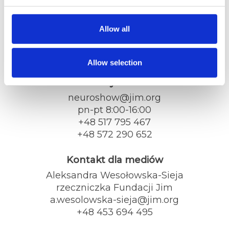
Dane kontaktowe
Fundacja Jim
Allow all
ul. Tatrzańska 105
93-279 Łódź
jim.org
Allow selection
Biuro wydarzenia
neuroshow@jim.org
pn-pt 8:00-16:00
+48 517 795 467
+48 572 290 652
Kontakt dla mediów
Aleksandra Wesołowska-Sieja
rzeczniczka Fundacji Jim
a.wesolowska-sieja@jim.org
+48 453 694 495