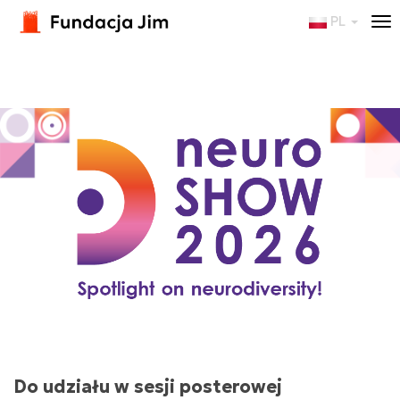
PL
To
nav
Do udziału w sesji posterowej