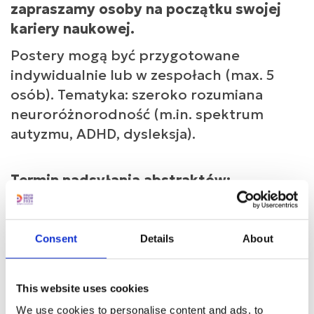
zapraszamy osoby na początku swojej
kariery naukowej.
Postery mogą być przygotowane
indywidualnie lub w zespołach (max. 5
osób). Tematyka: szeroko rozumiana
neuroróżnorodność (m.in. spektrum
autyzmu, ADHD, dysleksja).
Termin nadsyłania abstraktów:
14.07.2026
Termin nadsyłania posterów dla
zakwalifikowanych prac: 31.08.2026
Consent
Details
About
Regulamin sesji posterowej
This website uses cookies
W razie pytań prosimy o kontakt na:
We use cookies to personalise content and ads, to
posters@jim.org