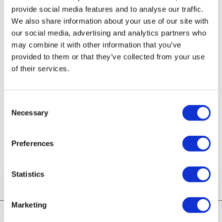
provide social media features and to analyse our traffic.
We also share information about your use of our site with
our social media, advertising and analytics partners who
Formularz abstraktów
may combine it with other information that you’ve
provided to them or that they’ve collected from your use
* Abstrakty przyjmujemy wyłącznie w języku angielskim.
of their services.
Abstrakty nie mogą zawierać imion, nazwisk ani afiliacji
autorów.
Consent
Necessary
Formularz jest nieaktywny.
Selection
Przyjmowanie zgłoszeń
zakończyło się dnia
2026-07-17
o
Preferences
godzinie
11:20
Statistics
Marketing