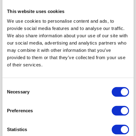
+ 1 GRATIS
This website uses cookies
We use cookies to personalise content and ads, to
Najczęściej wybierane
provide social media features and to analyse our traffic.
We also share information about your use of our site with
5 BILETÓW
our social media, advertising and analytics partners who
may combine it with other information that you’ve
+ 2 GRATIS
provided to them or that they’ve collected from your use
of their services.
Consent
10 BILETÓW
Necessary
Selection
+ 5 GRATIS
Preferences
Statistics
*dotyczy tego samego rodzaju uczestnictwa