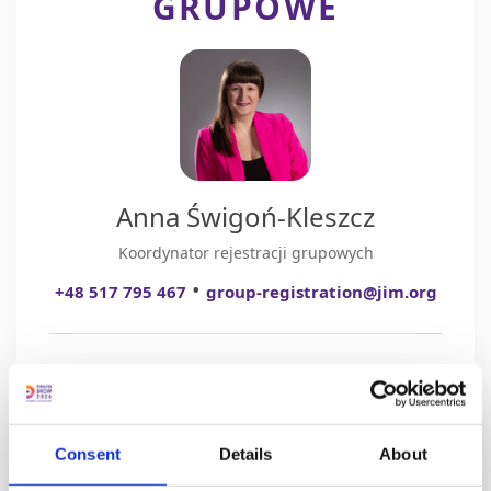
GRUPOWE
Anna Świgoń-Kleszcz
Koordynator rejestracji grupowych
•
+48 517 795 467
group-registration@jim.org
PAKIETY
Consent
Details
About
3 BILETY