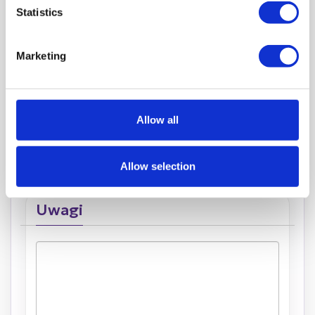
Podane kwoty są wartościami brutto i
Statistics
zawierają podatek VAT
0,00
PLN
Marketing
Wybrana waluta
PLN
Allow all
Aktywuj
Allow selection
Uwagi