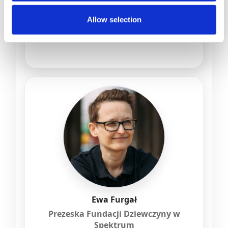
Birmingham Women's and Children's
NHS Foundation Trust, UK, skarbniczka
Allow selection
European Society for the Study of
Tourette Syndrome (ESSTS)
Ewa Furgał
Prezeska Fundacji Dziewczyny w
Spektrum