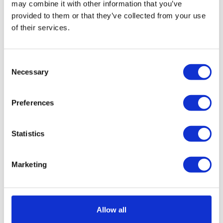
Helen Edgar
may combine it with other information that you’ve
Autystyczna samorzeczniczka,
provided to them or that they’ve collected from your use
konsultantka i założycielka platformy
of their services.
Autistic Realms, Wielka Brytania
Consent
Necessary
Selection
Preferences
Statistics
Marketing
dr Laavanya Damodaran
Allow all
Psychiatra dzieci i młodzieży,